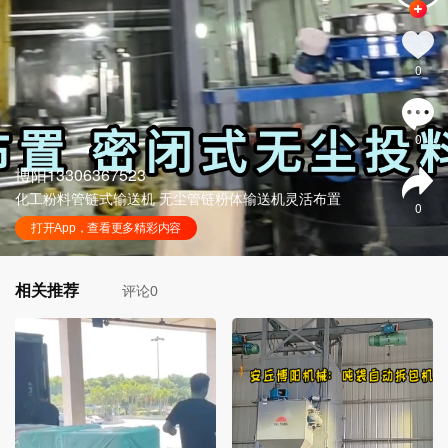
0
0
博阳13306367523
化工粉料管链式输送机 无尘管链粉体输送机灵活布置
0
打开App，查看更多精彩内容
相关推荐
评论0