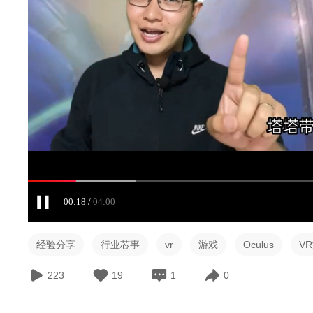
00:19
04:00
经验分享
行业芯事
vr
游戏
Oculus
V
223
19
1
0