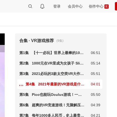
创作中心
登录
会员中心
合集 · VR游戏推荐
(9集)
第1集
【十一必玩】世界上最棒的10个VR全景博物馆
06:51
第2集
1000元在VR里成为女孩子 SlimeVR动捕测试 性价比最高的全身追踪
05:14
第3集
2021必玩的3款太空类VR大作！！！【VR游戏推荐】 真实体验黑洞边缘
05:51
第4集
2021年最新的VR游戏是什么？ Oculus Gaming Showcase 游戏展
04:01
第5集
Pico也能玩Oculus游戏！一招破解Oculus独占游戏限制！
05:50
第6集
超爽的VR竞速游戏！无脑解压【VR游戏推荐】必玩vr游戏推荐!
04:39
第7集
每年1000多人民币，史上最贵VR游戏好玩吗？
04:21