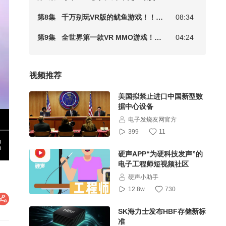
第8集
千万别玩VR版的鱿鱼游戏！！！1
08:34
第9集
全世界第一款VR MMO游戏！！ Zenith多人在线VR RPG
04:24
视频推荐
美国拟禁止进口中国新型数
据中心设备
电子发烧友网官方
399
11
硬声APP“为硬科技发声”的
电子工程师短视频社区
硬声小助手
12.8w
730
SK海力士发布HBF存储新标
准