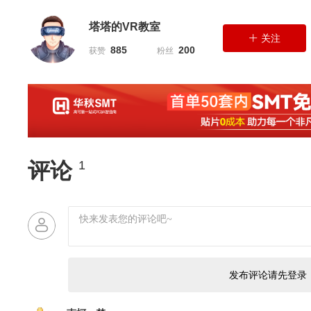
塔塔的VR教室
关注
885
200
获赞
粉丝
评论
1
发布评论请先登录