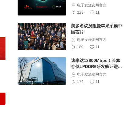
电子发烧友网官方
223
11
美多名议员阻挠苹果采购中
国芯片
电子发烧友网官方
180
11
速率达12800Mbps！长鑫
存储LPDDR6研发验证进入
尾声
电子发烧友网官方
174
11
小米多款手机涨价，最高涨
幅500元
电子发烧友网官方
164
11
SpaceX被曝从零件设备到
员工将“一刀切”中国因素